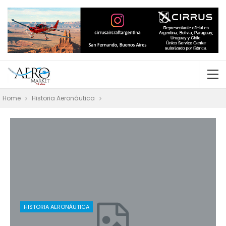
Home
Historia Aeronáutica
HISTORIA AERONÁUTICA