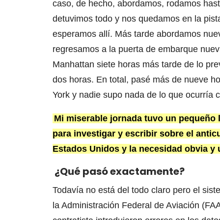
caso, de hecho, abordamos, rodamos hasta 
detuvimos todo y nos quedamos en la pista
esperamos allí. Más tarde abordamos nue
regresamos a la puerta de embarque nueva
Manhattan siete horas más tarde de lo previ
dos horas. En total, pasé más de nueve h
York y nadie supo nada de lo que ocurría 
Mi miserable jornada tuvo un pequeño 
para investigar y escribir sobre el anti
Estados Unidos y la necesidad obvia y 
¿Qué pasó exactamente?
Todavía no está del todo claro pero el sis
la Administración Federal de Aviación (FA