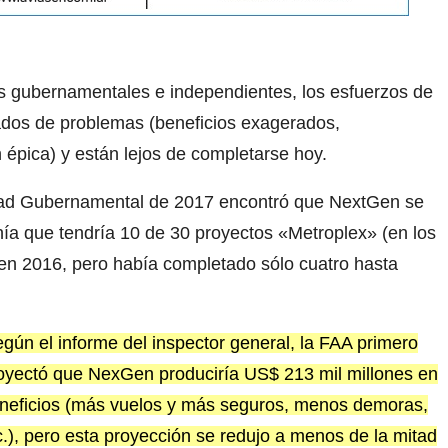
 gubernamentales e independientes, los esfuerzos de
dos de problemas (beneficios exagerados,
 épica) y están lejos de completarse hoy.
idad Gubernamental de 2017 encontró que NextGen se
ía que tendría 10 de 30 proyectos «Metroplex» (en los
en 2016, pero había completado sólo cuatro hasta
gún el informe del inspector general, la FAA primero
oyectó que NexGen produciría US$ 213 mil millones en
neficios (más vuelos y más seguros, menos demoras,
c.), pero esta proyección se redujo a menos de la mitad