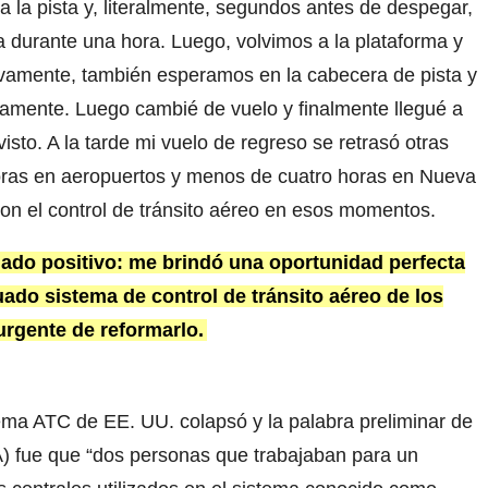
la pista y, literalmente, segundos antes de despegar,
 durante una hora. Luego, volvimos a la plataforma y
vamente, también esperamos en la cabecera de pista y
mente. Luego cambié de vuelo y finalmente llegué a
sto. A la tarde mi vuelo de regreso se retrasó otras
oras en aeropuertos y menos de cuatro horas en Nueva
con el control de tránsito aéreo en esos momentos.
lado positivo: me brindó una oportunidad perfecta
cuado sistema de control de tránsito aéreo de los
urgente de reformarlo.
tema ATC de EE. UU. colapsó y la palabra preliminar de
A) fue que “dos personas que trabajaban para un