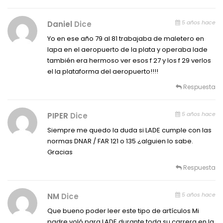
5 años hace
Daniel
Dice
Yo en ese año 79 al 81 trabajaba de maletero en
lapa en el aeropuerto de la plata y operaba lade
también era hermoso ver esos f 27 y los f 29 verlos
el la plataforma del aeropuerto!!!!
Respuesta
5 años hace
PIPER
Dice
Siempre me quedo la duda si LADE cumple con las
normas DNAR / FAR 121 o 135 ¿alguien lo sabe.
Gracias
Respuesta
5 años hace
NM
Dice
Que bueno poder leer este tipo de artículos Mi
padre voló para LADE durante toda su carrera en la