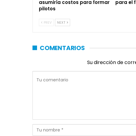
asumiría costos para formar
para el f
pilotos
PREV
NEXT
COMENTARIOS
Su dirección de corr