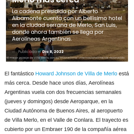
La cadena presidida por Alberto
Albamonte cuenta con un bellísimo hotel
en la ciudad serrana de Merlo, San Luis,
donde ahora también se llega por
Aerolíneas Argentinas.
Publicado el
Dic 8, 2022
El mejor paisaje de Villa Merlo, con su “microclima” internacionalmente reconocido.
El fantástico
Howard Johnson de Villa de Merlo
está
más cerca. Desde hace unos días, Aerolíneas
Argentinas vuela con dos frecuencias semanales
(jueves y domingos) desde Aeroparque, en la
Ciudad Autónoma de Buenos Aires, al aeropuerto
de Villa Merlo, en el Valle de Conlara. El trayecto es
cubierto por un Embraer 190 de la compañía aérea