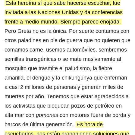
Esta heroína sí que sabe hacerse escuchar, fue
invitada a las Naciones Unidas y da conferencias
frente a medio mundo. Siempre parece enojada.
Pero Greta no es la única. Por suerte contamos con
otros paladines en pie de guerra que no quieren que
comamos carne, usemos automóviles, sembremos
semillas transgénicas o se mate masivamente al
mosquito que trasmite el paludismo, la fiebre
amarilla, el dengue y la chikungunya que enferman
a casi 2 millones de personas y generan miles de
muertes por año. Tenemos que estar agradecidos a
los activistas que bloquean pozos de petróleo en
alta mar con
gomones
con motores fuera de borda y
barcos de última generación.
Es hora de
escucharlos, nos están proponiendo soluciones que