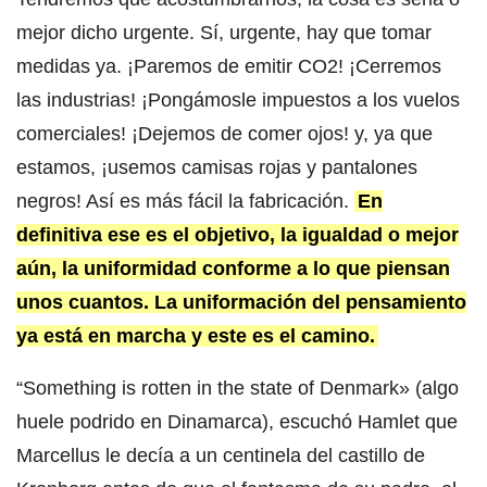
mejor dicho urgente. Sí, urgente, hay que tomar
medidas ya. ¡Paremos de emitir CO2! ¡Cerremos
las industrias! ¡Pongámosle impuestos a los vuelos
comerciales! ¡Dejemos de comer ojos! y, ya que
estamos, ¡usemos camisas rojas y pantalones
negros! Así es más fácil la fabricación.
En
definitiva ese es el objetivo, la igualdad o mejor
aún, la uniformidad conforme a lo que piensan
unos cuantos. La uniformación del pensamiento
ya está en marcha y este es el camino.
“Something is rotten in the state of Denmark» (algo
huele podrido en Dinamarca), escuchó Hamlet que
Marcellus le decía a un centinela del castillo de