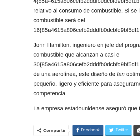
4{85a4615a806cefb2dddfb0dcbfd9bf5df1b58
relativo al consumo de combustible. Si se 
combustible será del
16{85a4615a806cefb2dddfb0dcbfd9bf5df1b
John Hamilton, ingeniero en jefe del prog
combustible que alcanzan a casi el
30{85a4615a806cefb2dddfb0dcbfd9bf5df1b5
de una aerolínea, este diseño de
fan
optim
pequeño, ligero y eficiente para asegurar
competencia.
La empresa estadounidense aseguró que t
Facebook
Twitter
Compartir