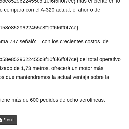
e8529622455c8f10f6f6ff0f7ce} más eficiente en lo
lo compara con el A-320 actual, el ahorro de
58e8529622455c8f10f6f6ff0f7ce}.
rama 737 señaló: – con los crecientes costos de
8e8529622455c8f10f6f6ff0f7ce} del total operativo
izado de 1,73 metros, ofrecerá un motor más
nos que mantendremos la actual ventaja sobre la
iene más de 600 pedidos de ocho aerolíneas.
Email