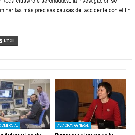
toda catástrofe aeronáutica, la investigación se
rminar las más precisas causas del accidente con el fin
Email
COMERCIAL
AVIACIÓN GENERAL
o Automático de
Renuevan el cargo en la