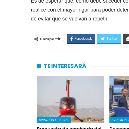
Es de esperar que, como debe suceder con 
realice con el mayor rigor para poder dete
de evitar que se vuelvan a repetir.
Facebook
Twitter
Compartir
TE INTERESARÁ
AVIACIÓN GENERAL
AVIACIÓN 
Propuesta de enmienda del
Descens