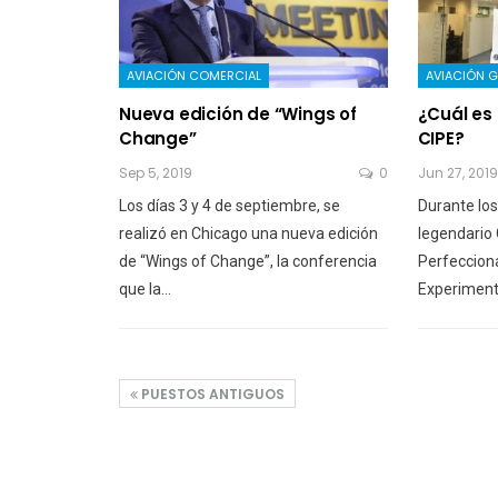
AVIACIÓN COMERCIAL
AVIACIÓN G
Nueva edición de “Wings of
¿Cuál es 
Change”
CIPE?
Sep 5, 2019
0
Jun 27, 2019
Los días 3 y 4 de septiembre, se
Durante los
realizó en Chicago una nueva edición
legendario 
de “Wings of Change”, la conferencia
Perfeccion
que la…
Experiment
PUESTOS ANTIGUOS