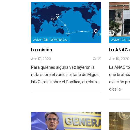
AVIACIÓN COMERCIAL
AVIACIÓN G
La misión
La ANAC 
Abr 17, 2020
21
Abr 10, 2020
Para quienes alguna vez leyeron la
La ANAC to
nota sobre el vuelo solitario de Miguel
que brotaba
FitzGerald sobre el Pacífico, el relato…
aviación pr
días la…