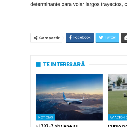
determinante para volar largos trayectos, 
Facebook
Twitter
Compartir
TE INTERESARÁ
NOTICIAS
AVIACIÓN 
El 737-7 obtiene su
Curso pa