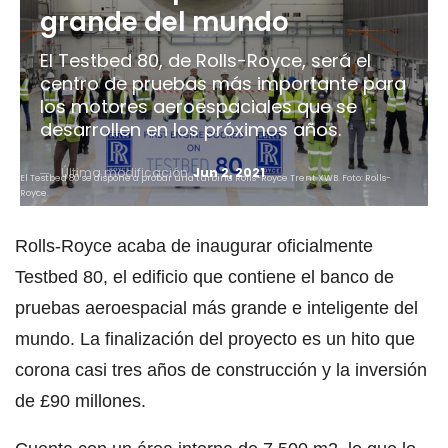
grande del mundo
El Testbed 80, de Rolls-Royce, será el
centro de pruebas más importante para
los motores aeroespaciales que se
desarrollen en los próximos años.
Última modificación
Jun 2, 2021
El Testbed 80 se dispone a probar una turbina Rolls-Royce Trent XWB. Foto: Rolls-
Royce.
Rolls-Royce acaba de inaugurar oficialmente
Testbed 80, el edificio que contiene el banco de
pruebas aeroespacial más grande e inteligente del
mundo. La finalización del proyecto es un hito que
corona casi tres años de construcción y la inversión
de £90 millones.