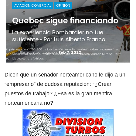
AVIACIÓN COMERCIAL
OPINIÓN
Quebec sigue financiando
La experiencia Bombardier no fue
suficiente • Por Luis Alberto Franco
El primer avión A220-300 de fabricación canadiense destinado a una aerolínea
Última modificación
Feb 7, 2022
canadiense, Air Canada, recibió sus colores durante la actividad en Mirabel. Foto:
Patrick Desrochers / Airbus.
Dicen que un senador norteamericano le dijo a un
“empresario” de dudosa reputación: “¿Crear
puestos de trabajo? ¿Esa es la gran mentira
norteamericana no?