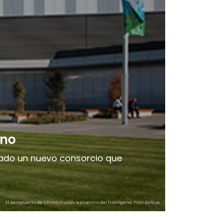
eno
tado un nuevo consorcio que
El Aeropuerto de Christchurch, epicentro del hidrógeno. Foto: Airbus.