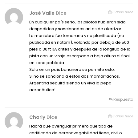
3 años hace
José Valle
Dice
En cualquier país serio, los pilotos hubieran sido
despedidos y sancionados antes de aterrizar.
La maniobra fue temeraria y no planificada (no
publicada en notam), volando por debajo de 500
pies a 30 ft RA antes y después de la longitud de la
pista con un viraje escarpado a baja altura al final,
en zona poblada.
Solo en un país bananero se permite esto.
Si no se sanciona a estos dos mamarrachos,
Argentina seguirá siendo un viva la pepa
aeronáutico!
Respuesta
3 años hace
Charly
Dice
Habrá que averiguar primero que tipo de
certificado de aeronavegabilidad tiene, civil o