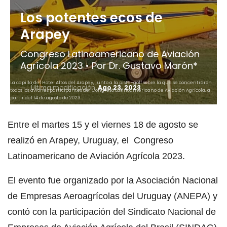
Los potentes ecos de
Arapey
Congreso Latinoamericano de Aviación
Agrícola 2023 • Por Dr. Gustavo Marón*
La capilla del Hotel Altos del Arapey, junto a la pista-golf sobre la que se concentraron
Última modificación
Ago 23, 2023
todos los aviones participantes del Congreso Latinoamericano de Aviación Agrícola, a
partir del 14 de agosto de 2023.
Entre el martes 15 y el viernes 18 de agosto se
realizó en Arapey, Uruguay, el Congreso
Latinoamericano de Aviación Agrícola 2023.
El evento fue organizado por la Asociación Nacional
de Empresas Aeroagrícolas del Uruguay (ANEPA) y
contó con la participación del Sindicato Nacional de