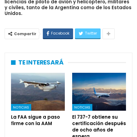
licencias de piloto de avión y helicóptero, militares
y civiles, tanto de la Argentina como de los Estados
Unidos.
Facebook
Twitter
Compartir
TE INTERESARÁ
NOTICIAS
NOTICIAS
La FAA sigue a paso
El 737-7 obtiene su
firme con la AAM
certificación después
de ocho años de
espera