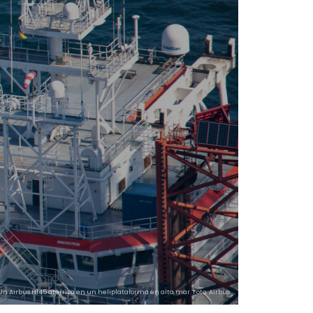
Un Airbus H145 aterriza en un heliplataforma en alta mar. Foto: Airbus.