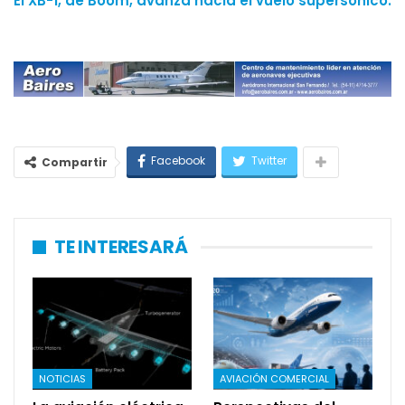
El XB-1, de Boom, avanza hacia el vuelo supersónico.
Facebook
Twitter
Compartir
TE INTERESARÁ
NOTICIAS
AVIACIÓN COMERCIAL