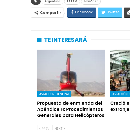
Argentina
LATAM
Low Cost
Facebook
Twitter
Compartir
TE INTERESARÁ
AVIACIÓN GENERAL
AVIACIÓN 
Propuesta de enmienda del
Creció e
Apéndice H: Procedimientos
extranje
Generales para Helicópteros
PREV
NEXT