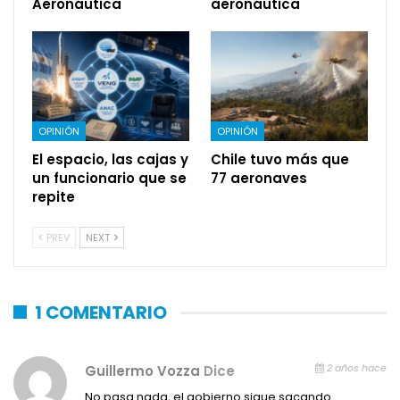
Aeronáutica
aeronáutica
OPINIÓN
OPINIÓN
El espacio, las cajas y
Chile tuvo más que
un funcionario que se
77 aeronaves
repite
PREV
NEXT
1 COMENTARIO
2 años hace
Guillermo Vozza
Dice
No pasa nada, el gobierno sigue sacando