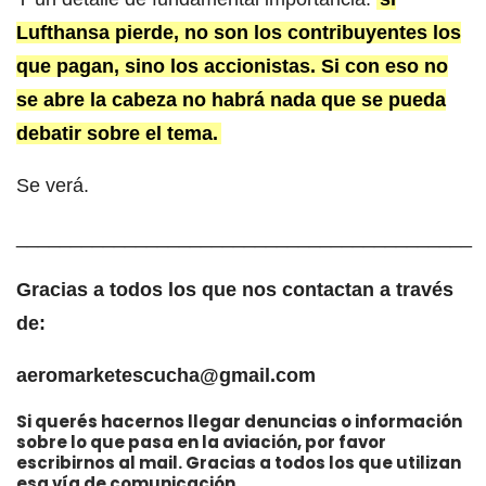
Lufthansa pierde, no son los contribuyentes los
que pagan, sino los accionistas. Si con eso no
se abre la cabeza no habrá nada que se pueda
debatir sobre el tema.
Se verá.
__________________________________________
Gracias a todos los que nos contactan a través
de:
aeromarketescucha@gmail.com
Si querés hacernos llegar denuncias o información
sobre lo que pasa en la aviación, por favor
escribirnos al mail. Gracias a todos los que utilizan
esa vía de comunicación.