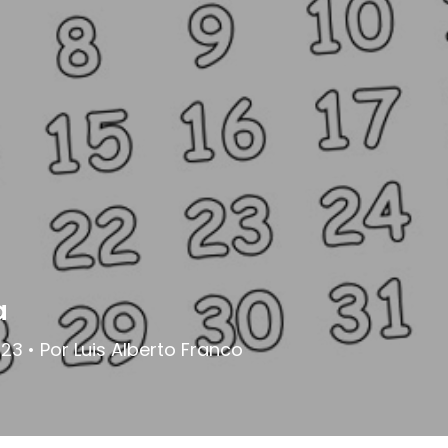
a
023 • Por Luis Alberto Franco