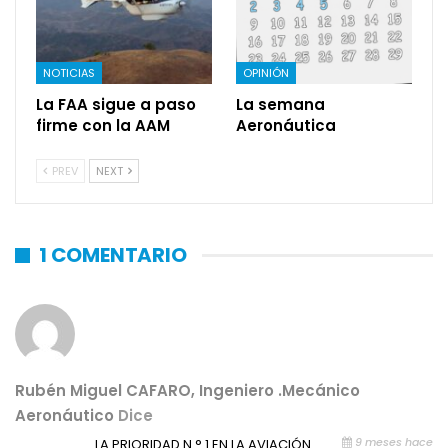
NOTICIAS
OPINIÓN
La FAA sigue a paso
La semana
firme con la AAM
Aeronáutica
PREV
NEXT
1 COMENTARIO
Rubén Miguel CAFARO, Ingeniero .Mecánico
Aeronáutico
Dice
9 meses hace
LA PRIORIDAD N ° 1 EN LA AVIACIÓN