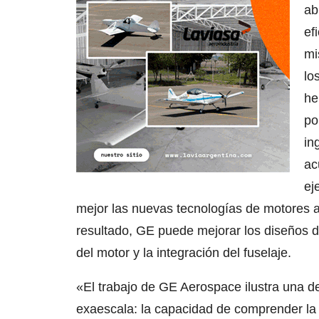
ab
ef
mi
lo
he
po
in
ac
ej
mejor las nuevas tecnologías de motores a
resultado, GE puede mejorar los diseños d
del motor y la integración del fuselaje.
«El trabajo de GE Aerospace ilustra una de
exaescala: la capacidad de comprender la 