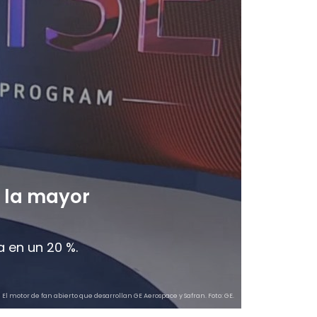
n la mayor
 en un 20 %.
El motor de fan abierto que desarrollan GE Aerospace y Safran. Foto: GE.