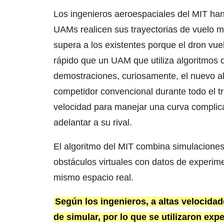
Los ingenieros aeroespaciales del MIT han
UAMs realicen sus trayectorias de vuelo m
supera a los existentes porque el dron vue
rápido que un UAM que utiliza algoritmos d
demostraciones, curiosamente, el nuevo a
competidor convencional durante todo el tra
velocidad para manejar una curva complica
adelantar a su rival.
El algoritmo del MIT combina simulaciones
obstáculos virtuales con datos de experime
mismo espacio real.
Según los ingenieros, a altas velocidad
de simular, por lo que se utilizaron exp