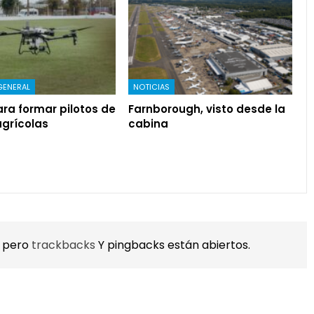
GENERAL
NOTICIAS
ra formar pilotos de
Farnborough, visto desde la
agrícolas
cabina
, pero
trackbacks
Y pingbacks están abiertos.