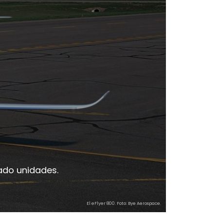
ado unidades.
El eFlyer 800. Foto: Bye Aerospace.