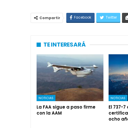
Facebook
Twitter
Compartir
TE INTERESARÁ
NOTICIAS
NOTICIAS
La FAA sigue a paso firme
El 737-7
con la AAM
certific
ocho añ