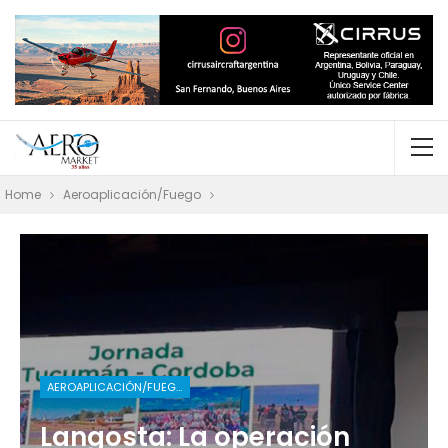
Home
Aeroaplicación/Fuego
AEROAPLICACIÓN/FUEGO
Langosta: La operación