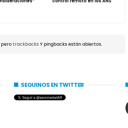
onsideraciones*
control remoto en los ANS
, pero
trackbacks
Y pingbacks están abiertos.
SEGUINOS EN TWITTER