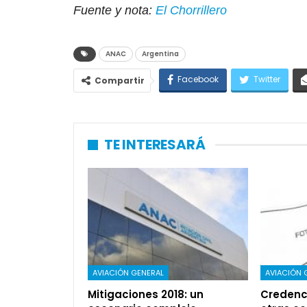
Fuente y nota:
El Chorrillero
ANAC
Argentina
Facebook
Twitter
Compartir
TE INTERESARÁ
AVIACIÓN GENERAL
AVIACIÓN 
Mitigaciones 2018: un
Credenci