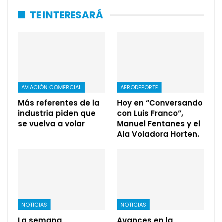
TE INTERESARÁ
AVIACIÓN COMERCIAL
AERODEPORTE
Más referentes de la
Hoy en “Conversando
industria piden que
con Luis Franco”,
se vuelva a volar
Manuel Fentanes y el
Ala Voladora Horten.
NOTICIAS
NOTICIAS
La semana
Avances en la