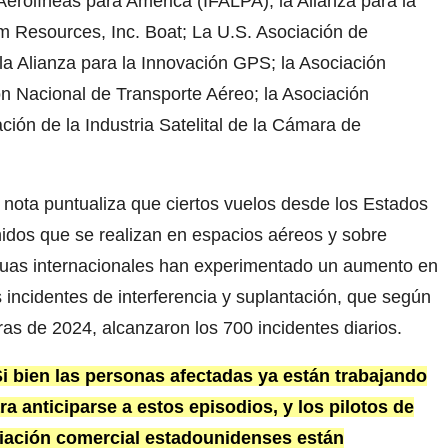
Aerolíneas para América (IFALPA); la Alianza para la
um Resources, Inc. Boat; La U.S. Asociación de
a Alianza para la Innovación GPS; la Asociación
ón Nacional de Transporte Aéreo; la Asociación
ción de la Industria Satelital de la Cámara de
 nota puntualiza que ciertos vuelos desde los Estados
idos que se realizan en espacios aéreos y sobre
uas internacionales han experimentado un aumento en
s incidentes de interferencia y suplantación, que según
fras de 2024, alcanzaron los 700 incidentes diarios.
i bien las personas afectadas ya están trabajando
ra anticiparse a estos episodios, y los pilotos de
iación comercial estadounidenses están