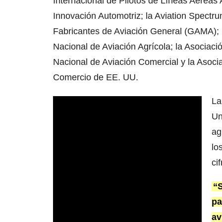
Internacional de Pilotos de Líneas Aéreas 
Innovación Automotriz; la Aviation Spectr
Fabricantes de Aviación General (GAMA); l
Nacional de Aviación Agrícola; la Asociaci
Nacional de Aviación Comercial y la Asocia
Comercio de EE. UU.
La
Un
ag
lo
ci
“S
pa
av