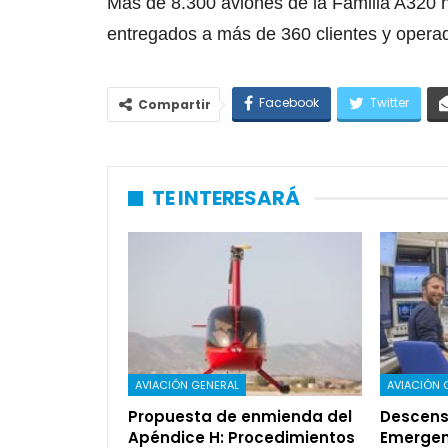
Más de 8.300 aviones de la Familia A320 
entregados a más de 360 clientes y opera
Facebook
Twitter
Compartir
TE INTERESARÁ
AVIACIÓN GENERAL
AVIACIÓN 
Propuesta de enmienda del
Descens
Apéndice H: Procedimientos
Emergen