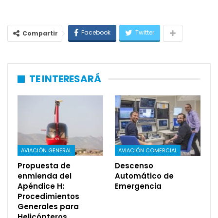
Facebook
Twitter
Compartir
TE INTERESARÁ
AVIACIÓN GENERAL
AVIACIÓN COMERCIAL
Propuesta de
Descenso
enmienda del
Automático de
Apéndice H:
Emergencia
Procedimientos
Generales para
Helicópteros