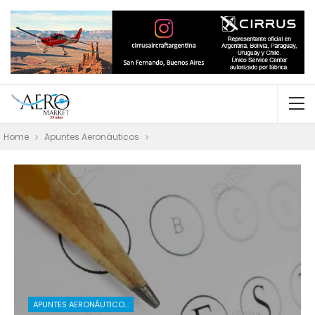
Home
Apuntes Aeronáuticos
APUNTES AERONÁUTICOS