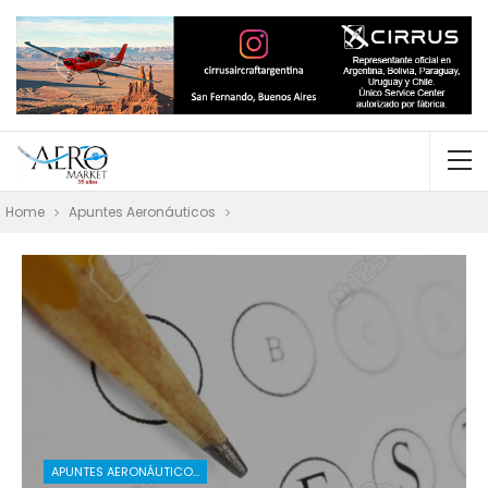
Home
Apuntes Aeronáuticos
APUNTES AERONÁUTICOS