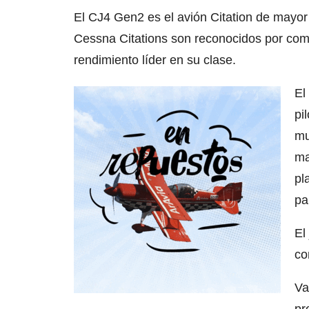
El CJ4 Gen2 es el avión Citation de mayor
Cessna Citations son reconocidos por comb
rendimiento líder en su clase.
El
pi
mu
ma
pl
pa
El
co
Va
pr