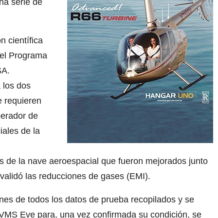
na serie de
n científica
del Programa
SA.
 los dos
e requieren
perador de
iales de la
es de la nave aeroespacial que fueron mejorados junto
e validó las reducciones de gases (EMI).
iones de todos los datos de prueba recopilados y se
 VMS Eve para, una vez confirmada su condición, se