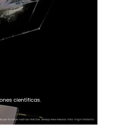
ones científicas.
do por la nave nodriza VMS Eve. Debajo New Mexico. Foto: Virgin Galactic.