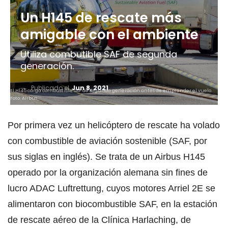
Un H145 de rescate más
amigable con el ambiente
Utiliza combutible SAF de segunda
generación.
Publicado el
Jun 8, 2021
El H145 carga combustible SAF de segunda generación antes de emprender el vuelo.
Foto: Airbus.
Por primera vez un helicóptero de rescate ha volado
con combustible de aviación sostenible (SAF, por
sus siglas en inglés). Se trata de un Airbus H145
operado por la organización alemana sin fines de
lucro ADAC Luftrettung, cuyos motores Arriel 2E se
alimentaron con biocombustible SAF, en la estación
de rescate aéreo de la Clínica Harlaching, de