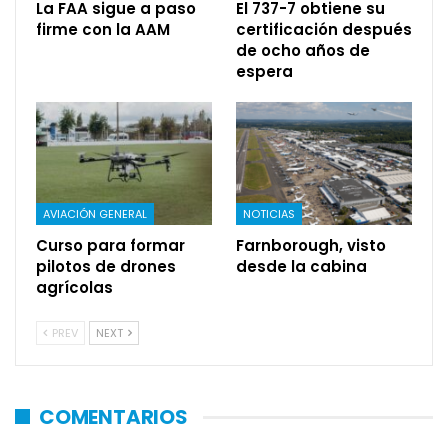
La FAA sigue a paso
El 737-7 obtiene su
firme con la AAM
certificación después
de ocho años de
espera
AVIACIÓN GENERAL
NOTICIAS
Curso para formar
Farnborough, visto
pilotos de drones
desde la cabina
agrícolas
PREV
NEXT
COMENTARIOS