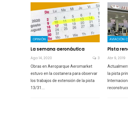
OPINIÓN
AVIACIÓN 
La semana aeronáutica
Pista re
Ago 14, 2020
3
Abr 9, 2019
Obras en Aeroparque Aeromarket
Actualment
estuvo en la costanera para observar
la pista pr
los trabajos de extensión de la pista
Internacion
13/31.…
reconstruc