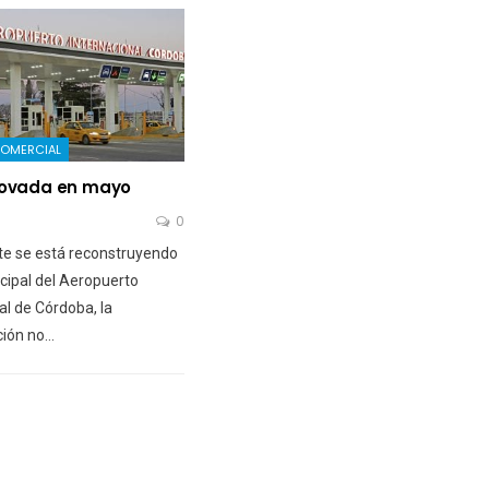
COMERCIAL
novada en mayo
0
e se está reconstruyendo
incipal del Aeropuerto
al de Córdoba, la
ción no…