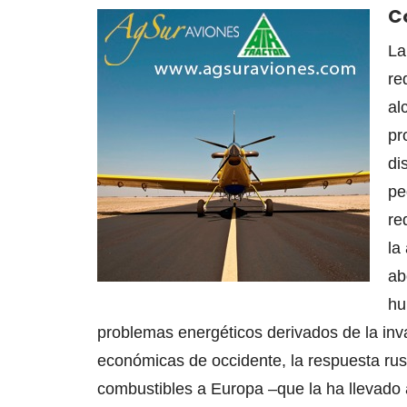
C
La
re
al
pr
di
pe
re
la
ab
hu
problemas energéticos derivados de la inv
económicas de occidente, la respuesta rus
combustibles a Europa –que la ha llevado 