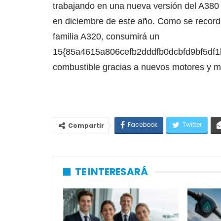
trabajando en una nueva versión del A380
en diciembre de este año. Como se recorda
familia A320, consumirá un
15{85a4615a806cefb2dddfb0dcbfd9bf5df1
combustible gracias a nuevos motores y m
Facebook
Twitter
Compartir
TE INTERESARÁ