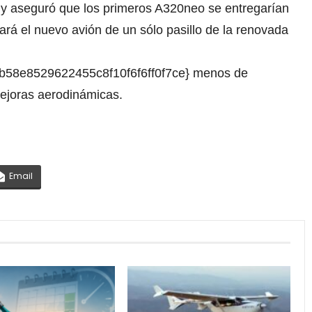
 y aseguró que los primeros A320neo se entregarían
rá el nuevo avión de un sólo pasillo de la renovada
b58e8529622455c8f10f6f6ff0f7ce} menos de
ejoras aerodinámicas.
Email