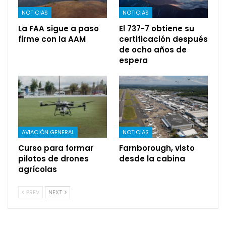
NOTICIAS
NOTICIAS
La FAA sigue a paso
El 737-7 obtiene su
firme con la AAM
certificación después
de ocho años de
espera
AVIACIÓN GENERAL
NOTICIAS
Curso para formar
Farnborough, visto
pilotos de drones
desde la cabina
agrícolas
PREV
NEXT