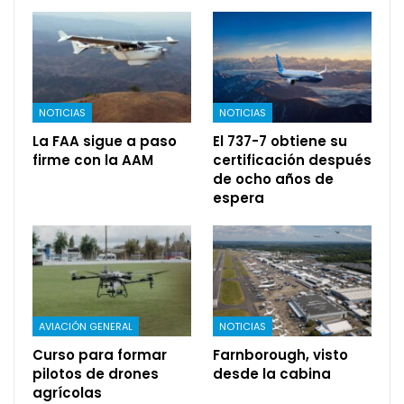
NOTICIAS
NOTICIAS
La FAA sigue a paso
El 737-7 obtiene su
firme con la AAM
certificación después
de ocho años de
espera
AVIACIÓN GENERAL
NOTICIAS
Curso para formar
Farnborough, visto
pilotos de drones
desde la cabina
agrícolas