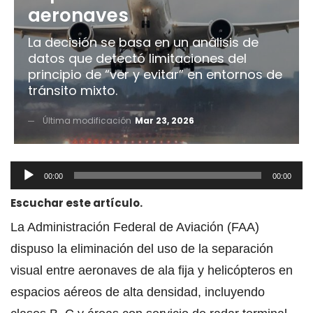
aeronaves
La decisión se basa en un análisis de
datos que detectó limitaciones del
principio de “ver y evitar” en entornos de
tránsito mixto.
Última modificación
Mar 23, 2026
Reproductor
00:00
00:00
de
Escuchar este artículo.
audio
La Administración Federal de Aviación (FAA)
dispuso la eliminación del uso de la separación
visual entre aeronaves de ala fija y helicópteros en
espacios aéreos de alta densidad, incluyendo