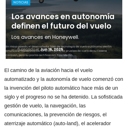
NOTICIAS
Los avances en autonomía
definen el futuro del vuelo
Los avances en Honeywell.
En mayo pasado, el desarrollador líder de tecnología de vuelo autónomo Merlin
Publicado el
Jun 16, 2025
anunció el rápido avance de la campaña de pruebas de vuelo de su Cessna
Caravan, para su pronta certificación. Foto: Merlin.
El camino de la aviación hacia el vuelo
automatizado y la autonomía de vuelo comenzó con
la invención del piloto automático hace más de un
siglo y el progreso no se ha detenido. La sofisticada
gestión de vuelo, la navegación, las
comunicaciones, la prevención de riesgos, el
aterrizaje automático (auto-land), el acelerador