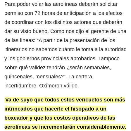
Para poder volar las aerolíneas deberán solicitar
permiso con 72 horas de anticipación a los efectos
de coordinar con los distintos actores que deberán
dar su visto bueno. Como nos dijo el gerente de una
de las líneas: “A partir de la presentación de los
itinerarios no sabemos cuánto le toma a la autoridad
y los gobiernos provinciales aprobarlos. Tampoco
sobre qué validez tendrán ¿serán semanales,
quincenales, mensuales?”. La certera
incertidumbre. Oxímoron válido.
Va de suyo que todos estos vericuetos son más
intrincados que hacerle el hisopado a un
boxeador y que los costos operativos de las
aerolíneas se incrementarán considerablemente.