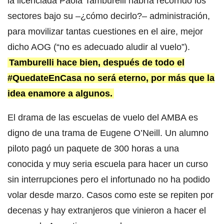
la licenciada Paola Tamburelli habría recorrido los
sectores bajo su –¿cómo decirlo?– administración,
para movilizar tantas cuestiones en el aire, mejor
dicho AOG (“no es adecuado aludir al vuelo”).
Tamburelli hace bien, después de todo el
#QuedateEnCasa no será eterno, por más que la
idea enamore a algunos.
El drama de las escuelas de vuelo del AMBA es
digno de una trama de Eugene O’Neill. Un alumno
piloto pagó un paquete de 300 horas a una
conocida y muy seria escuela para hacer un curso
sin interrupciones pero el infortunado no ha podido
volar desde marzo. Casos como este se repiten por
decenas y hay extranjeros que vinieron a hacer el