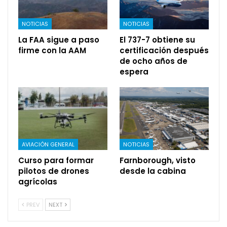
NOTICIAS
NOTICIAS
La FAA sigue a paso
El 737-7 obtiene su
firme con la AAM
certificación después
de ocho años de
espera
AVIACIÓN GENERAL
NOTICIAS
Curso para formar
Farnborough, visto
pilotos de drones
desde la cabina
agrícolas
PREV
NEXT