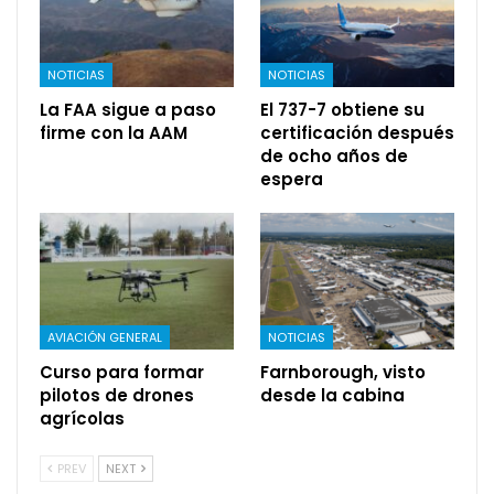
NOTICIAS
NOTICIAS
La FAA sigue a paso
El 737-7 obtiene su
firme con la AAM
certificación después
de ocho años de
espera
AVIACIÓN GENERAL
NOTICIAS
Curso para formar
Farnborough, visto
pilotos de drones
desde la cabina
agrícolas
PREV
NEXT