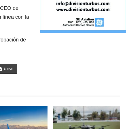
o CEO de
n línea con la
robación de
Email