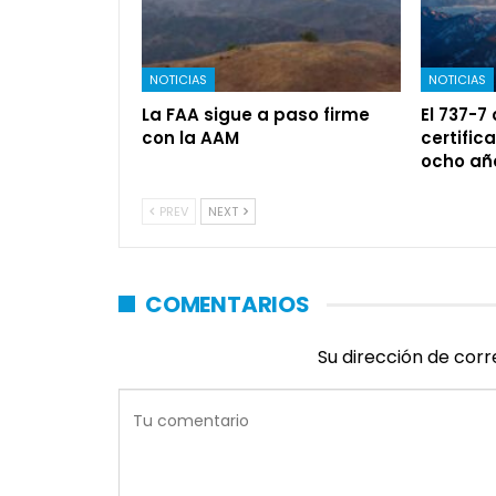
NOTICIAS
NOTICIAS
La FAA sigue a paso firme
El 737-7
con la AAM
certific
ocho añ
PREV
NEXT
COMENTARIOS
Su dirección de corr