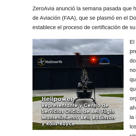
ZeroAvia anunció la semana pasada que ha
de Aviación (FAA), que se plasmó en el 
establece el proceso de certificación de s
El
pr
do
no
qu
qu
or
ah
la
lo