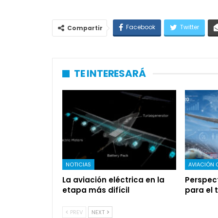
Facebook
Twitter
Compartir
TE INTERESARÁ
NOTICIAS
AVIACIÓN 
La aviación eléctrica en la
Perspec
etapa más difícil
para el 
PREV
NEXT