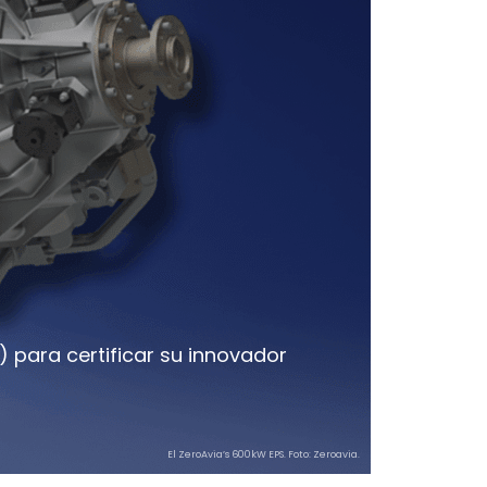
) para certificar su innovador
El ZeroAvia’s 600kW EPS. Foto: Zeroavia.