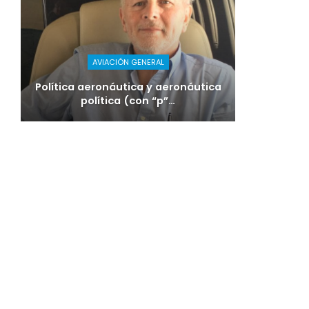
AVIACIÓN GENERAL
Política aeronáutica y aeronáutica
política (con “p”…